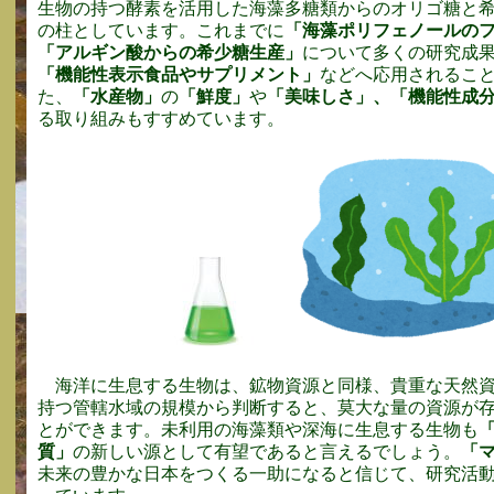
生物の持つ酵素を活用した海藻多糖類からのオリゴ糖と
の柱としています。これまでに
「海藻ポリフェノールの
「アルギン酸からの希少糖生産」
について多くの研究成
「機能性表示食品やサプリメント」
などへ応用されるこ
た、
「水産物」
の
「鮮度」
や
「美味しさ」、「機能性成
る取り組みもすすめています。
海洋に生息する生物は、鉱物資源と同様、貴重な天然
持つ管轄水域の規模から判断すると、莫大な量の資源が
とができます。未利用の海藻類や深海に生息する生物も
質」
の新しい源として有望であると言えるでしょう。
「
未来の豊かな日本をつくる一助になると信じて、研究活