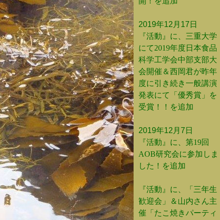
開！を追加
2019年12月17日
『活動』に、三重大学
にて2019年度日本食品
科学工学会中部支部大
会開催＆西岡君が昨年
度に引き続き一般講演
発表にて「優秀賞」を
受賞！！を追加
2019年12月7日
『活動』に、第19回
AOB研究会に参加しま
した！を追加
『活動』に、「三年生
歓迎会」＆山内さん主
催「たこ焼きパーティ