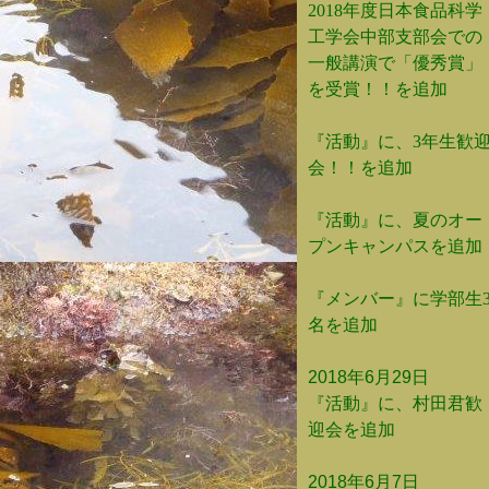
2018年度日本食品科学
工学会中部支部会での
一般講演で「優秀賞」
を受賞！！を追加
『活動』に、3年生歓
会！！を追
加
『活動』に、夏のオー
プンキャンパスを追加
『メンバー』に学部生
名を追加
2018年6月29日
『活動』に、村田君歓
迎会を追加
2018年6月7日