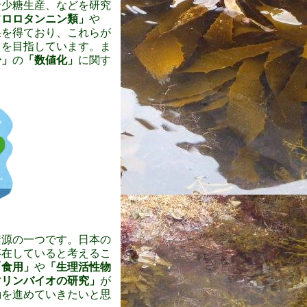
希少糖生産、などを研究
フロロタンニン類」
や
果を得ており、これらが
とを目指しています。ま
分」
の
「数値化」
に関す
資源の一つです。日本の
存在していると考えるこ
「食用」
や
「生理活性物
マリンバイオの研究」
が
動を進めていきたいと思