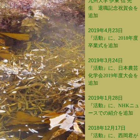
九州大学 伊東 信 先
生 退職記念祝賀会を
追加
2019年4月23日
『活動』に、2018年度
卒業式を追加
2019年3月24日
『活動』に、日本農芸
化学会2019年度大会を
追加
2019年1月28日
『活動』に、NHKニュ
ースでの紹介を追加
2018年12月17日
『活動』に、西岡君が