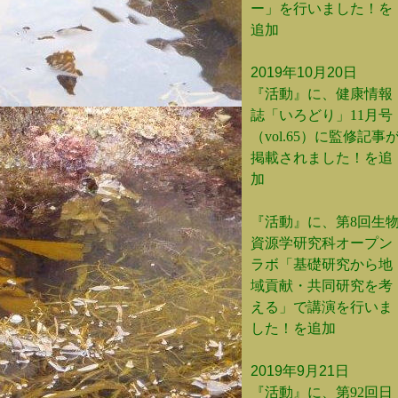
ー」を行いました！を
追加
2019年10月20日
『活動』に、健康情報
誌「いろどり」11月号
（vol.65）に監修記事
掲載されました！を追
加
『活動』に、第8回生
資源学研究科オープン
ラボ「基礎研究から地
域貢献・共同研究を考
える」で講演を行いま
した！を追加
2019年9月21日
『活動』に、第92回日