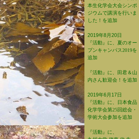
本生化学会大会シンポ
ジウムで講演を行いま
した！を追加
2019年8月20日
『活動』に、夏のオー
プンキャンパス2019を
追加
『活動』に、田君＆山
内さん歓迎会！を追加
2019年6月17日
『活動』に、日本食品
化学学会第25回総会・
学術大会参加を追加
『活動』に、