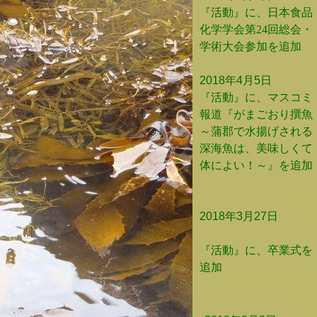
『活動』に、日本食品
化学学会第24回総会・
学術大会参加を追加
2018年4月5日
『活動』に、マスコミ
報道『がまごおり撰魚
～蒲郡で水揚げされる
深海魚は、美味しくて
体によい！～』を追加
2018年3月27日
『活動』に、卒業式を
追加