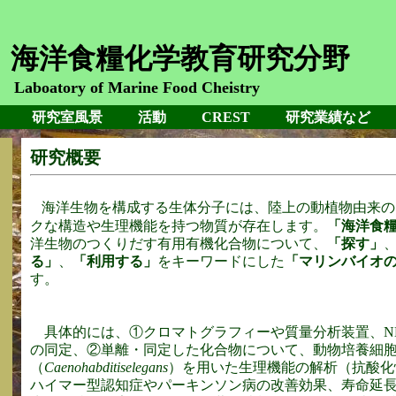
海洋食糧化学教育研究分野
Laboatory of Marine Food Cheistry
研究室風景
活動
CREST
研究業績など
研究概要
海洋生物を構成する生体分子には、陸上の動植物由来の
クな構造や生理機能を持つ物質が存在します。
「海洋食
洋生物のつくりだす有用有機化合物について、
「探す」
る」
、
「利用する」
をキーワードにした
「マリンバイオ
す。
具体的には、①クロマトグラフィーや質量分析装置、N
の同定、②単離・同定した化合物について、動物培養細
（
Caenohabditiselegans
）を用いた生理機能の解析（抗酸化
ハイマー型認知症やパーキンソン病の改善効果、寿命延