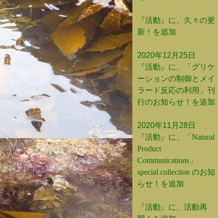
『活動』に、久々の更
新！を追加
2020年12月25日
『活動』に、「グリケ
ーションの制御とメイ
ラード反応の利用」刊
行のお知らせ！を追加
2020年11月28日
『活動』に、「Natural
Product
Communications」
special collection のお知
らせ！を追加
『活動』に、活動再