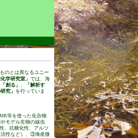
ものとは異なるユニー
糧化学研究室」
では、海
、
「創る」
、
「解析す
の研究」
を行っていま
MR等を使った化合物
胞やモデル生物の線虫
性、抗糖化性、アルツ
長活性など）、③海産微